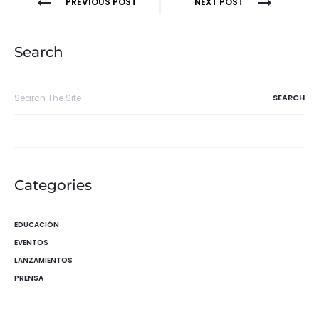
Navegación
PREVIOUS POST
NEXT POST
de
entradas
Search
Search
for:
Categories
EDUCACIÓN
EVENTOS
LANZAMIENTOS
PRENSA