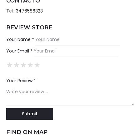
CONTACTO
Tel.:
3476586323
REVIEW STORE
Your Name *
Your Email *
★
★
★
★
★
★
★
★
★
★
★
★
★
★
★
Your Review *
FIND ON MAP