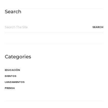
de
entradas
Search
Search
for:
Categories
EDUCACIÓN
EVENTOS
LANZAMIENTOS
PRENSA