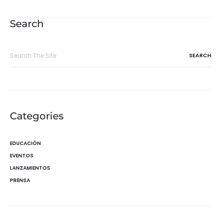
de
entradas
Search
Search
for:
Categories
EDUCACIÓN
EVENTOS
LANZAMIENTOS
PRENSA