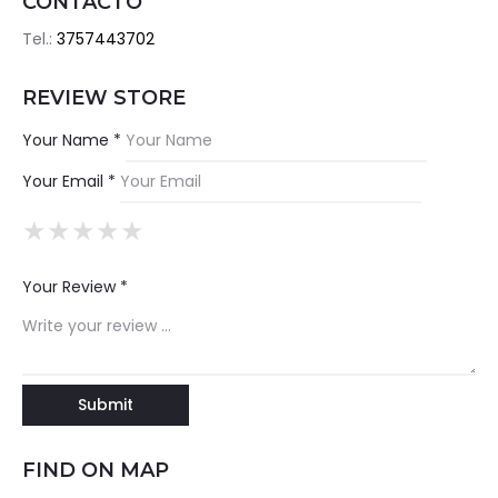
CONTACTO
Tel.:
3757443702
REVIEW STORE
Your Name *
Your Email *
★
★
★
★
★
★
★
★
★
★
★
★
★
★
★
Your Review *
FIND ON MAP