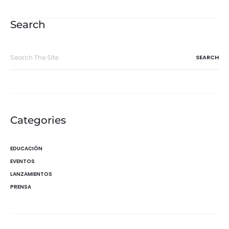
de
entradas
Search
Search
for:
Categories
EDUCACIÓN
EVENTOS
LANZAMIENTOS
PRENSA