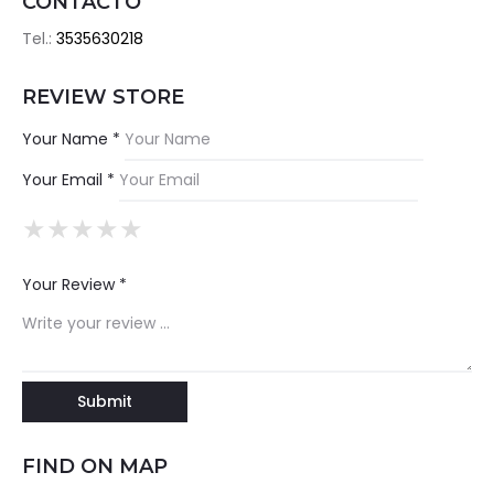
CONTACTO
Tel.:
3535630218
REVIEW STORE
Your Name *
Your Email *
★
★
★
★
★
★
★
★
★
★
★
★
★
★
★
Your Review *
FIND ON MAP