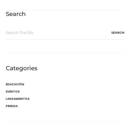
de
entradas
Search
Search
for:
Categories
EDUCACIÓN
EVENTOS
LANZAMIENTOS
PRENSA