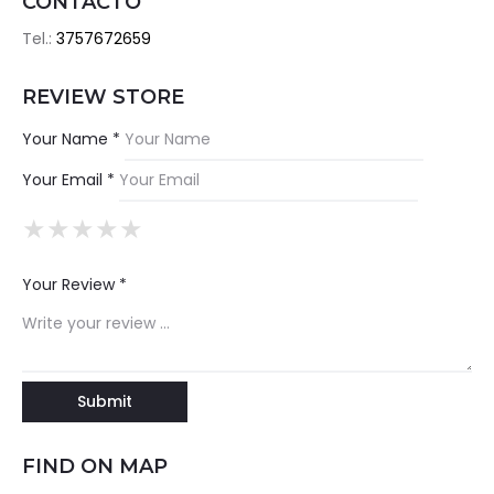
CONTACTO
Tel.:
3757672659
REVIEW STORE
Your Name *
Your Email *
★
★
★
★
★
★
★
★
★
★
★
★
★
★
★
Your Review *
FIND ON MAP