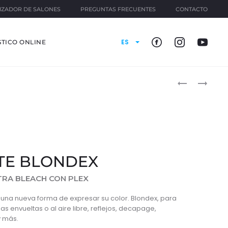
IZADOR DE SALONES
PREGUNTAS FRECUENTES
CONTACTO
ES
TICO ONLINE
Produ
HAIR
CURL
OIL
IDOL
naviga
LOTION
HYDRA
VITAL
TE BLONDEX
RA BLEACH CON PLEX
 una nueva forma de expresar su color. Blondex, para
 envueltas o al aire libre, reflejos, decapage,
y más.